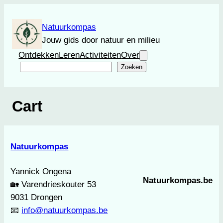
Ga
naar
Natuurkompas
de
Jouw gids door natuur en milieu
inhoud
Ontdekken
Leren
Activiteiten
Over
Zoeken
Zoeken
Cart
Natuurkompas
Yannick Ongena
Natuurkompas.be
🏡 Varendrieskouter 53
9031 Drongen
📧
info@natuurkompas.be