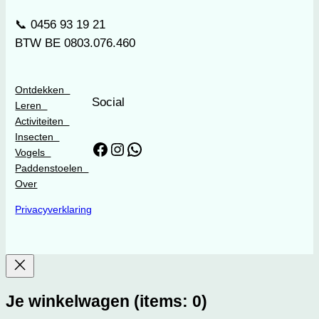
📞 0⁠4⁠5⁠6⁠ ⁠9⁠3⁠ ⁠1⁠9⁠ ⁠2⁠1
BTW BE 0803.076.460
Ontdekken
Social
Leren
Activiteiten
Insecten
Facebook
Instagram
WhatsApp
Vogels
Paddenstoelen
Over
Privacyverklaring
Je winkelwagen
(items: 0)